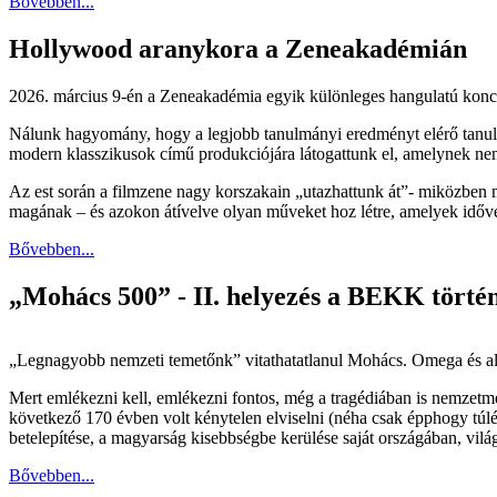
Bővebben...
Hollywood aranykora a Zeneakadémián
2026. március 9-én a Zeneakadémia egyik különleges hangulatú konce
Nálunk hagyomány, hogy a legjobb tanulmányi eredményt elérő tanu
modern klasszikusok című produkciójára látogattunk el, amelynek nemc
Az est során a filmzene nagy korszakain „utazhattunk át”- miközben me
magának – és azokon átívelve olyan műveket hoz létre, amelyek időv
Bővebben...
„Mohács 500” - II. helyezés a BEKK törté
„Legnagyobb nemzeti temetőnk” vitathatatlanul Mohács. Omega és alfa
Mert emlékezni kell, emlékezni fontos, még a tragédiában is nemzetmeg
következő 170 évben volt kénytelen elviselni (néha csak épphogy túl
betelepítése, a magyarság kisebbségbe kerülése saját országában, vi
Bővebben...