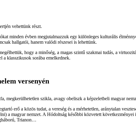
rtjén vehettünk részt.
lókat minden évben megjutalmazzuk egy különleges kulturális élménn
sak hallgatói, hanem valódi részesei is lehettünk.
gélhettük, hogy a minőség, a magas szintű szakmai tudás, a virtuozitás
el a klasszikusok sorába emelkednek.
nelem versenyén
, megkerülhetetlen szikla, avagy obeliszk a képzeletbeli magyar nemz
tartó erő a közös tudat, a vereség és a mérhetetlen, aránytalan veszte
élni) a magyar nemzet. A Hódoltság későbbi közvetett következményei 
lágháború, Trianon…