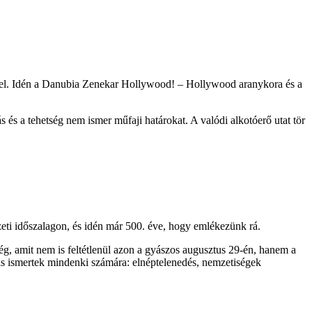
yel. Idén a Danubia Zenekar Hollywood! – Hollywood aranykora és a
 és a tehetség nem ismer műfaji határokat. A valódi alkotóerő utat tör
eti időszalagon, és idén már 500. éve, hogy emlékezünk rá.
ség, amit nem is feltétlenül azon a gyászos augusztus 29-én, hanem a
is ismertek mindenki számára: elnéptelenedés, nemzetiségek