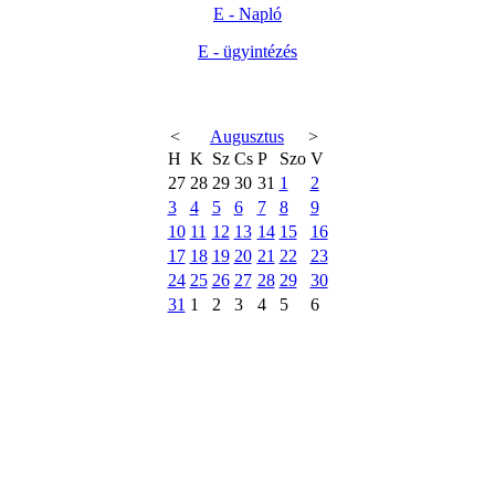
E - Napló
E - ügyintézés
<
Augusztus
>
H
K
Sz
Cs
P
Szo
V
27
28
29
30
31
1
2
3
4
5
6
7
8
9
10
11
12
13
14
15
16
17
18
19
20
21
22
23
24
25
26
27
28
29
30
31
1
2
3
4
5
6