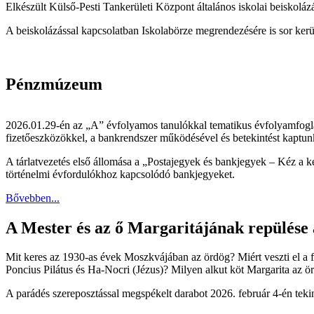
Elkészült Külső-Pesti Tankerületi Központ általános iskolai beiskolá
A beiskolázással kapcsolatban Iskolabörze megrendezésére is sor kerül,
Pénzmúzeum
2026.01.29-én az „A” évfolyamos tanulókkal tematikus évfolyamfogla
fizetőeszközökkel, a bankrendszer működésével és betekintést kaptun
A tárlatvezetés első állomása a „Postajegyek és bankjegyek – Kéz a 
történelmi évfordulókhoz kapcsolódó bankjegyeket.
Bővebben...
A Mester és az ő Margaritájának repülése
Mit keres az 1930-as évek Moszkvájában az ördög? Miért veszti el a fe
Poncius Pilátus és Ha-Nocri (Jézus)? Milyen alkut köt Margarita az ö
A parádés szereposztással megspékelt darabot 2026. február 4-én tek