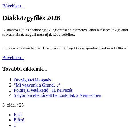
Bővebben...
Diákközgyűlés 2026
A Diákközgyűlés a tanév egyik legfontosabb eseménye, ahol a résztvevők gyakoro
szavazataikat, megválaszthatják képviselőiket.
Ebben a tanévben február 10-én tartottuk meg Diákközgyűlésünket és a DÖK-tisz
Bővebben...
További cikkeink...
Országházi látogatás
“Mi vagyunk a Grund…”
Földrajzi vetélkedő - II. helyezés
Szigorúan ellenőrzött benzinkutak a Nemzetiben
3. oldal / 25
Első
Előző
1