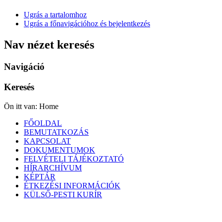
Ugrás a tartalomhoz
Ugrás a főnavigációhoz és bejelentkezés
Nav nézet keresés
Navigáció
Keresés
Ön itt van:
Home
FŐOLDAL
BEMUTATKOZÁS
KAPCSOLAT
DOKUMENTUMOK
FELVÉTELI TÁJÉKOZTATÓ
HÍRARCHÍVUM
KÉPTÁR
ÉTKEZÉSI INFORMÁCIÓK
KÜLSŐ-PESTI KURÍR