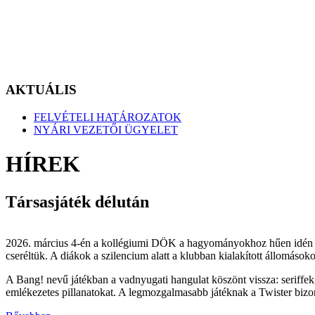
AKTUÁLIS
FELVÉTELI HATÁROZATOK
NYÁRI VEZETŐI ÜGYELET
HÍREK
Társasjáték délután
2026. március 4-én a kollégiumi DÖK a hagyományokhoz hűen idén is 
cseréltük. A diákok a szilencium alatt a klubban kialakított állomásoko
A Bang! nevű játékban a vadnyugati hangulat köszönt vissza: seriffek
emlékezetes pillanatokat. A legmozgalmasabb játéknak a Twister bizonyu