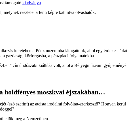
zást támogató
kiadványa
.
 melynek részletei a fenti képre kattintva olvashatók.
lkozás keretében a Pénzmúzeumba látogattunk, ahol egy érdekes tárlat
k a gazdasági körforgásba, a pénzpiaci folyamatokba.
kézben” című időszaki kiállítás volt, ahol a Bélyegmúzeum gyűjteményé
 a holdfényes moszkvai éjszakában…
jét (szó szerint) az ateista irodalmi folyóirat-szerkesztő? Hogyan ker
rdöggel?
inthettük meg a Nemzetiben.