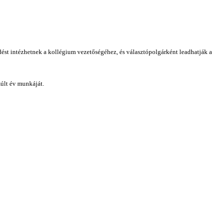
ést intézhetnek a kollégium vezetőségéhez, és választópolgárként leadhatják a
últ év munkáját.