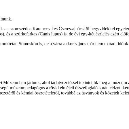
utnunk.
nsík - a szomszédos Karanccsal és Cseres-ajnácskői hegyvidékkel egye
), és a szürkefarkas (Canis lupus) is, de évi egy-két észlelés azért előf
és konkrétan Somoskőn is, de a várra akkor sajnos már nem maradt időn
i Múzeumban jártunk, ahol tárlatvezetéssel tekintettük meg a múzeum á
ttségű múzeumpedagógus a rövid elméleti összefoglaló során célzott kérd
kezetéről és kémiai összetételéről, továbbá az ásványok és kőzetek kele