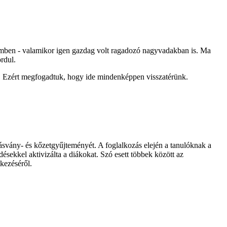
temben - valamikor igen gazdag volt ragadozó nagyvadakban is. Ma
ordul.
k. Ezért megfogadtuk, hogy ide mindenképpen visszatérünk.
svány- és kőzetgyűjteményét. A foglalkozás elején a tanulóknak a
ésekkel aktivizálta a diákokat. Szó esett többek között az
tkezéséről.