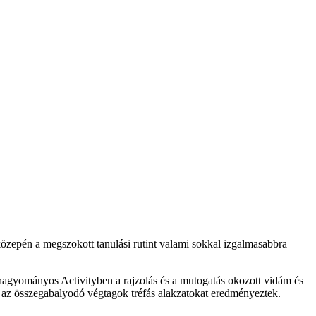
zepén a megszokott tanulási rutint valami sokkal izgalmasabbra
A hagyományos Activityben a rajzolás és a mutogatás okozott vidám és
i”, az összegabalyodó végtagok tréfás alakzatokat eredményeztek.