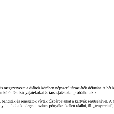
megszervezte a diákok körében népszerű társasjáték délutánt. A hét kö
n különféle kártyajátékokat és társasjátékokat próbálhattak ki.
, banditák és renegátok vívták tűzpárbajaikat a kártyák segítségével. 
lt, ahol a kipörgetett színes pöttyökre kellett ráállni, ill. „tenyereln