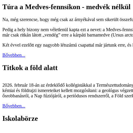
Túra a Medves-fennsíkon - medvék nélkül
Na, még szerencse, hogy még csak az árnyékával sem sikerült összef
Pedig a hely bizony nem véletlenül kapta ezt a nevet: a Medves-fen
már csak ritkán látott „vendég” erre a kárpáti barnamedve (Ursus arctos
Két évvel ezelőtt egy nagyobb létszámú csapattal már jártunk erre, 
Bővebben...
Titkok a föld alatt
2026. február 18-án az érdeklődő kollégistákkal a Természettudomány
kémiai és földrajzi ismereteiket kellett mozgósítani: a geológus végze
ősrobbanásról, a Nap fúziójáról, a periódusos rendszerről, a Föld szer
Bővebben...
Iskolabörze