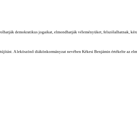
lhatják demokratikus jogaikat, elmondhatják véleményüket, felszólalhatnak, kérd
tújítást. A leköszönő diákönkormányzat nevében Kékesi Benjámin értékelte az elm