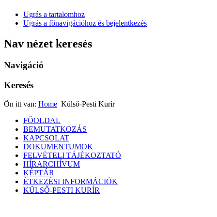
Ugrás a tartalomhoz
Ugrás a főnavigációhoz és bejelentkezés
Nav nézet keresés
Navigáció
Keresés
Ön itt van:
Home
Külső-Pesti Kurír
FŐOLDAL
BEMUTATKOZÁS
KAPCSOLAT
DOKUMENTUMOK
FELVÉTELI TÁJÉKOZTATÓ
HÍRARCHÍVUM
KÉPTÁR
ÉTKEZÉSI INFORMÁCIÓK
KÜLSŐ-PESTI KURÍR