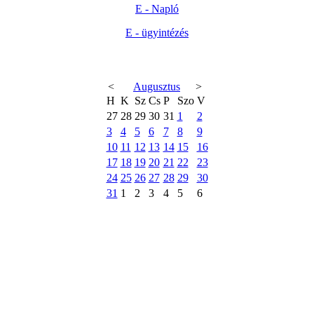
E - Napló
E - ügyintézés
<
Augusztus
>
H
K
Sz
Cs
P
Szo
V
27
28
29
30
31
1
2
3
4
5
6
7
8
9
10
11
12
13
14
15
16
17
18
19
20
21
22
23
24
25
26
27
28
29
30
31
1
2
3
4
5
6