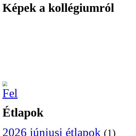
Képek a kollégiumról
Étlapok
2026 júniusi étlapok
(1)