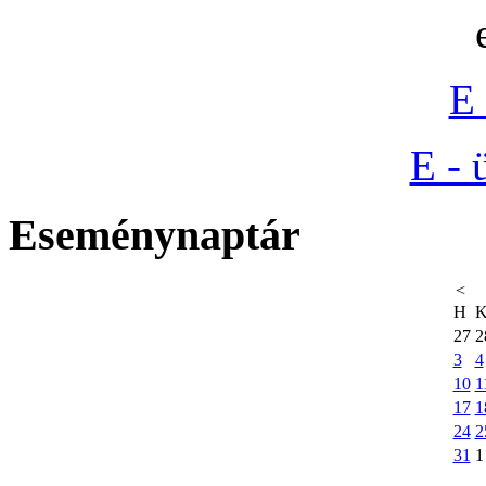
E 
E - 
Eseménynaptár
<
H
27
2
3
4
10
1
17
1
24
2
31
1