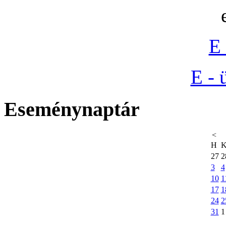
E 
E - 
Eseménynaptár
<
H
27
2
3
4
10
1
17
1
24
2
31
1