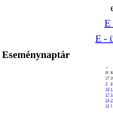
E 
E - 
Eseménynaptár
<
H
27
2
3
4
10
1
17
1
24
2
31
1