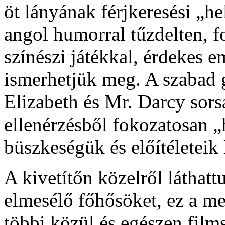
öt lányának férjkeresési „he
angol humorral tűzdelten, f
színészi játékkal, érdekes e
ismerhetjük meg. A szabad 
Elizabeth és Mr. Darcy sors
ellenérzésből fokozatosan „
büszkeségük és előítéleteik
A kivetítőn közelről láthatt
elmesélő főhősöket, ez a meg
többi közül és egészen films