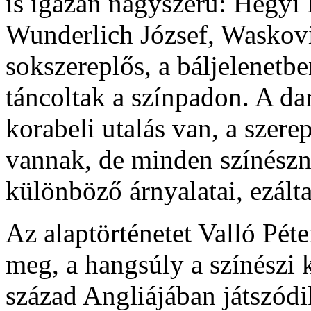
is igazán nagyszerű: Hegyi 
Wunderlich József, Waskov
sokszereplős, a báljelenetb
táncoltak a színpadon. A da
korabeli utalás van, a szer
vannak, de minden színészn
különböző árnyalatai, ezált
Az alaptörténetet Valló Péte
meg, a hangsúly a színészi k
század Angliájában játszódi