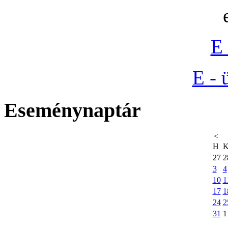
E 
E - 
Eseménynaptár
<
H
27
2
3
4
10
1
17
1
24
2
31
1