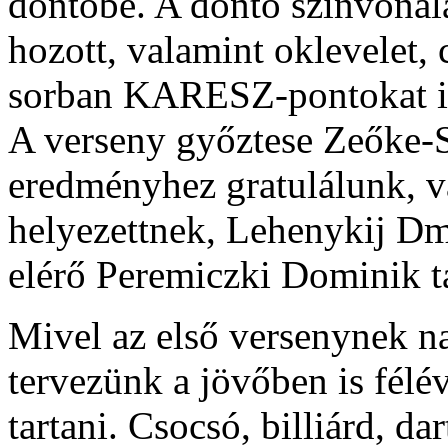
döntőbe. A döntő színvonal
hozott, valamint oklevelet, 
sorban KARESZ-pontokat i
A verseny győztese Zeőke-Sz
eredményhez gratulálunk, v
helyezettnek, Lehenykij Dm
elérő Peremiczki Dominik t
Mivel az első versenynek na
tervezünk a jövőben is félé
tartani. Csocsó, billiárd, dar